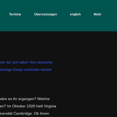
Termine
Übersetzungen
english
Mehr
er für sich allein' ihre deutsche
sinnige Essay verbindet reinste
 wäre es ihr ergangen? Welche
? Im Oktober 1928 hielt Virginia
iversität Cambridge. Ob ihnen