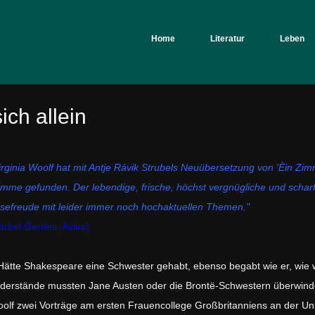
Home
Literatur
Leben
ich allein
irginia Woolf hat mit Antje Rávik Strubels Neuübersetzung von 'Èin Zimm
imme gefunden. Der lebendige, frische, höchst vergnügliche und scharf
sefreude mit leider immer noch hochaktuellen Themen."
ärbel Gerdes, Aviva)
Hätte Shakespeare eine Schwester gehabt, ebenso begabt wie er, wie
derstände mussten Jane Austen oder die Brontë-Schwestern überwinden
olf zwei Vorträge am ersten Frauencollege Großbritanniens an der Un