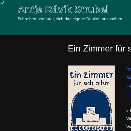
Antje Rávik Strubel
Schreiben bedeutet, sich das eigene Denken anzusehen.
Ein Zimmer für s
"V
St
Le
(B
» 
Wi
Wo